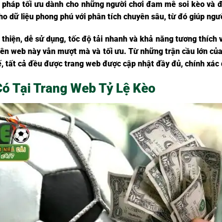
ải pháp tối ưu dành cho những người chơi đam mê soi kèo và đ
kho dữ liệu phong phú với phân tích chuyên sâu, từ đó giúp ngư
ân thiện, dễ sử dụng, tốc độ tải nhanh và khả năng tương thích
 trên web này vẫn mượt mà và tối ưu. Từ những trận cầu lớn củ
ế, tất cả đều được trang web được cập nhật đầy đủ, chính xác đ
Có Tại Trang Web Tỷ Lệ Kèo