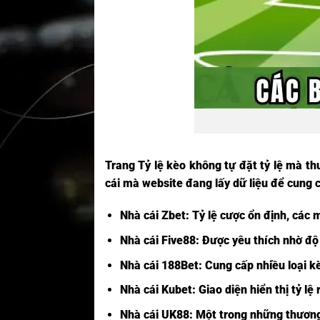
Trang Tỷ lệ kèo không tự đặt tỷ lệ mà thu
cái mà website đang lấy dữ liệu để cung 
Nhà cái Zbet: Tỷ lệ cược ổn định, các
Nhà cái Five88: Được yêu thích nhờ độ u
Nhà cái 188Bet: Cung cấp nhiều loại kè
Nhà cái Kubet: Giao diện hiển thị tỷ lệ
Nhà cái UK88: Một trong những thương