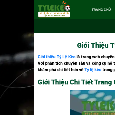
TRANG CHỦ
Giới Thiệu 
Giới thiệu Tỷ Lệ Kèo
là trang web chuyên 
Với phân tích chuyên sâu và công cụ hỗ t
khám phá chi tiết hơn về
Tỷ lệ kèo
trong 
Giới Thiệu Chi Tiết Trang