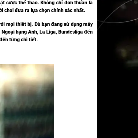
ặt cược thể thao. Không chỉ đơn thuần là
ời chơi đưa ra lựa chọn chính xác nhất.
 với mọi thiết bị. Dù bạn đang sử dụng máy
a Ngoại hạng Anh, La Liga, Bundesliga đến
ến từng chi tiết.