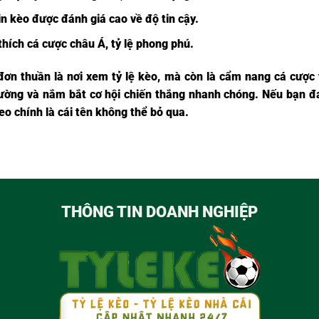
in kèo được đánh giá cao về độ tin cậy.
thích cá cược châu Á, tỷ lệ phong phú.
đơn thuần là nơi xem tỷ lệ kèo, mà còn là cẩm nang cá cược 
trường và nắm bắt cơ hội chiến thắng nhanh chóng. Nếu bạn đ
eo chính là cái tên không thể bỏ qua.
THÔNG TIN DOANH NGHIỆP