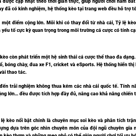
 được cập nhật theo thời gian thực, giúp người chơi nắm bắt
ay đã có kinh nghiệm, hệ thống kèo tại trang web đều hỗ trợ tố
 một điểm cộng lớn. Mỗi khi có thay đổi từ nhà cái, Tỷ lệ kèo
à yếu tố cực kỳ quan trọng trong môi trường cá cược có tính c
ệ kèo còn phát triển một hệ sinh thái cá cược thể thao đa dạng
, bóng chày, đua xe F1, cricket và eSports. Hệ thống hiển thị
ài thao tác.
đến trải nghiệm không thua kém các nhà cái quốc tế. Tính năn
ộng lớn… đều được tích hợp đầy đủ, nâng cao khả năng chiến 
ệ kèo nổi bật chính là chuyên mục soi kèo và phân tích trận
dựng dựa trên góc nhìn chuyên môn của đội ngũ chuyên gia 
ọn kèo thơm và những mẹo nhỏ có thể giúp người chơi tối ưu hó