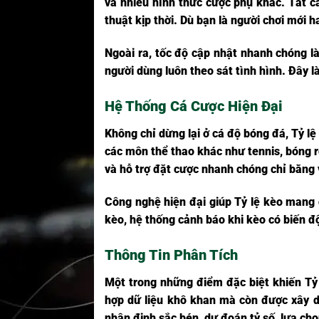
và nhiều hình thức cược phụ khác. Tất cả
thuật kịp thời. Dù bạn là người chơi mới h
Ngoài ra, tốc độ cập nhật nhanh chóng là
người dùng luôn theo sát tình hình. Đây l
Hệ Thống Cá Cược Hiện Đại
Không chỉ dừng lại ở cá độ bóng đá, Tỷ l
các môn thể thao khác như tennis, bóng rổ
và hỗ trợ đặt cược nhanh chóng chỉ bằng v
Công nghệ hiện đại giúp Tỷ lệ kèo mang 
kèo, hệ thống cảnh báo khi kèo có biến đ
Thông Tin Phân Tích
Một trong những điểm đặc biệt khiến Tỷ l
hợp dữ liệu khô khan mà còn được xây 
nhận định sắc bén, dự đoán tỷ số, lựa ch