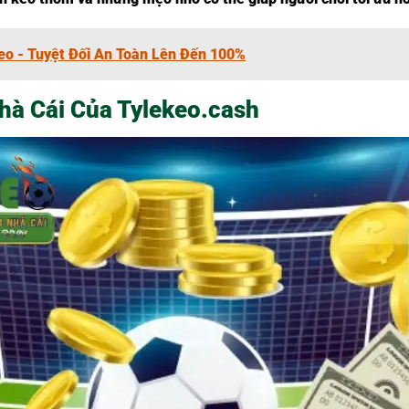
eo - Tuyệt Đối An Toàn Lên Đến 100%
hà Cái Của Tylekeo.cash