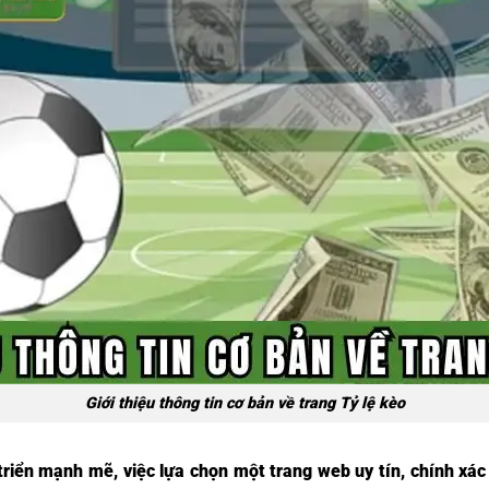
Giới thiệu thông tin cơ bản về trang Tỷ lệ kèo
triển mạnh mẽ, việc lựa chọn một trang web uy tín, chính xác