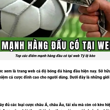
Top các điểm mạnh hàng đầu có tại web Tỷ lệ kèo
c xem là trang web cá độ bóng đá hàng đầu hiện nay. Sở hữu
hiệm cá cược đỉnh cao cho người dùng. Dưới đây là những giới
ầy đủ các loại cược châu Á, châu Âu, tài xỉu mà còn có kèo hi