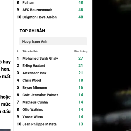
8
48
Fulham
9
48
AFC Bournemouth
10
48
Brighton Hove Albion
TOP GHI BÀN
Ngoại hạng Anh
#
Tên cầu thủ
Bàn thắng
1
27
Mohamed Salah Ghaly
số hay
2
21
Erling Haaland
 hơn.
3
21
Alexander Isak
ễ mất
4
18
Chris Wood
5
16
Bryan Mbeumo
6
14
Cole Jermaine Palmer
 hoặc
7
14
Matheus Cunha
c mức
8
14
Ollie Watkins
n đấu
9
14
Yoane Wissa
10
13
Jean Philippe Mateta