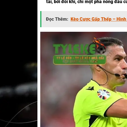
tài, bởi đôi khi, chỉ một pha nóng đầu c
Đọc Thêm:
Kèo Cược Gấp Thếp – Hình