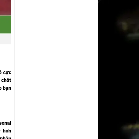
ó cực
 chốt
p bạn
senal
ẻ hơn
 nhận