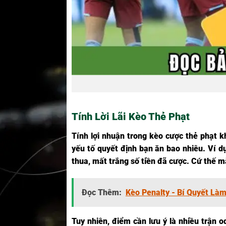
Tính Lời Lãi Kèo Thẻ Phạt
Tính lợi nhuận trong kèo cược thẻ phạt k
yếu tố quyết định bạn ăn bao nhiêu. Ví d
thua, mất trắng số tiền đã cược. Cứ thế m
Đọc Thêm:
Kèo Penalty - Bí Quyết Là
Tuy nhiên, điểm cần lưu ý là nhiều trận o