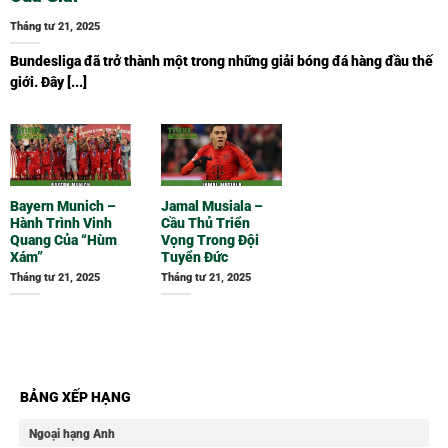
Tháng tư 21, 2025
Bundesliga đã trở thành một trong những giải bóng đá hàng đầu thế
giới. Đây [...]
Bayern Munich –
Jamal Musiala –
Hành Trình Vinh
Cầu Thủ Triển
Quang Của “Hùm
Vọng Trong Đội
Xám”
Tuyển Đức
Tháng tư 21, 2025
Tháng tư 21, 2025
BẢNG XẾP HẠNG
Ngoại hạng Anh