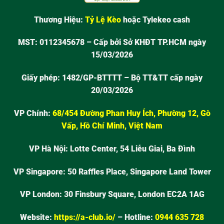
Thương Hiệu:
Tỷ Lệ Kèo
hoặc
Tylekeo cash
MST:
0112345678 – Cấp bởi Sở KHĐT TP.HCM ngày
15/03/2026
Giấy phép:
1482/GP-BTTTT – Bộ TT&TT cấp ngày
20/03/2026
VP Chính:
68/454 Đường Phan Huy Ích, Phường 12, Gò
Vấp, Hồ Chí Minh, Việt Nam
VP Hà Nội:
Lotte Center, 54 Liễu Giai, Ba Đình
VP Singapore:
50 Raffles Place, Singapore Land Tower
VP London:
30 Finsbury Square, London EC2A 1AG
Website:
https://a-club.io/
–
Hotline:
0944 635 728