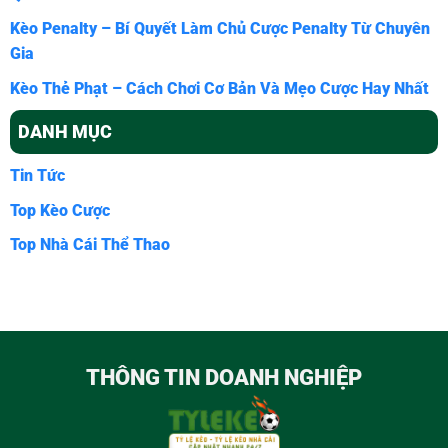
Kèo Penalty – Bí Quyết Làm Chủ Cược Penalty Từ Chuyên
Gia
Kèo Thẻ Phạt – Cách Chơi Cơ Bản Và Mẹo Cược Hay Nhất
DANH MỤC
Tin Tức
Top Kèo Cược
Top Nhà Cái Thể Thao
THÔNG TIN DOANH NGHIỆP