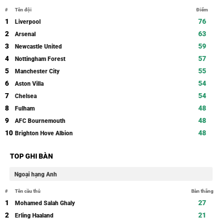
#
Tên đội
Điểm
1
76
Liverpool
2
63
Arsenal
3
59
Newcastle United
4
57
Nottingham Forest
5
55
Manchester City
6
54
Aston Villa
7
54
Chelsea
8
48
Fulham
9
48
AFC Bournemouth
10
48
Brighton Hove Albion
TOP GHI BÀN
Ngoại hạng Anh
#
Tên cầu thủ
Bàn thắng
1
27
Mohamed Salah Ghaly
2
21
Erling Haaland