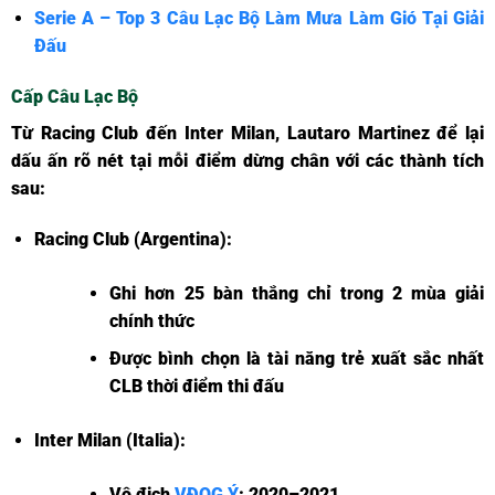
Serie A – Top 3 Câu Lạc Bộ Làm Mưa Làm Gió Tại Giải
Đấu
Cấp Câu Lạc Bộ
Từ Racing Club đến Inter Milan, Lautaro Martinez để lại
dấu ấn rõ nét tại mỗi điểm dừng chân với các thành tích
sau:
Racing Club (Argentina):
Ghi hơn 25 bàn thắng chỉ trong 2 mùa giải
chính thức
Được bình chọn là tài năng trẻ xuất sắc nhất
CLB thời điểm thi đấu
Inter Milan (Italia):
Vô địch
VĐQG Ý
: 2020–2021