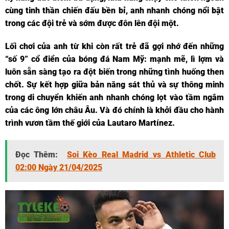
cùng tinh thần chiến đấu bền bỉ, anh nhanh chóng nổi bật
trong các đội trẻ và sớm được đôn lên đội một.
Lối chơi của anh từ khi còn rất trẻ đã gợi nhớ đến những
“số 9” cổ điển của bóng đá Nam Mỹ: mạnh mẽ, lì lợm và
luôn sẵn sàng tạo ra đột biến trong những tình huống then
chốt. Sự kết hợp giữa bản năng sát thủ và sự thông minh
trong di chuyển khiến anh nhanh chóng lọt vào tầm ngắm
của các ông lớn châu Âu. Và đó chính là khởi đầu cho hành
trình vươn tầm thế giới của Lautaro Martínez.
Đọc Thêm:
Soi Kèo Real Madrid vs Athletic Club
02:00 Ngày 21/04/2025