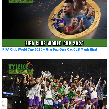
FIFA Club World Cup 2025 – Giải Đấu Giữa Các CLB Mạnh Nhất