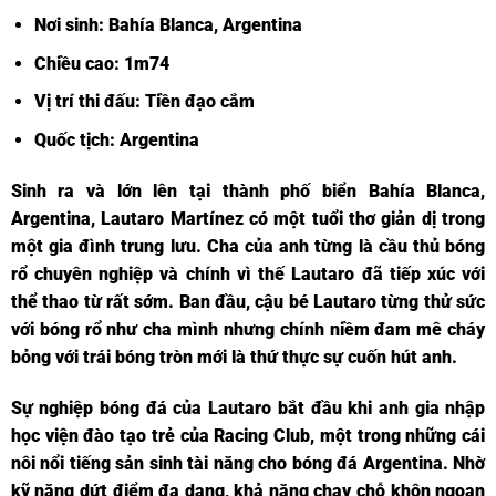
Nơi sinh: Bahía Blanca, Argentina
Chiều cao: 1m74
Vị trí thi đấu: Tiền đạo cắm
Quốc tịch: Argentina
Sinh ra và lớn lên tại thành phố biển Bahía Blanca,
Argentina, Lautaro Martínez có một tuổi thơ giản dị trong
một gia đình trung lưu. Cha của anh từng là cầu thủ bóng
rổ chuyên nghiệp và chính vì thế Lautaro đã tiếp xúc với
thể thao từ rất sớm. Ban đầu, cậu bé Lautaro từng thử sức
với bóng rổ như cha mình nhưng chính niềm đam mê cháy
bỏng với trái bóng tròn mới là thứ thực sự cuốn hút anh.
Sự nghiệp bóng đá của Lautaro bắt đầu khi anh gia nhập
học viện đào tạo trẻ của Racing Club, một trong những cái
nôi nổi tiếng sản sinh tài năng cho bóng đá Argentina. Nhờ
kỹ năng dứt điểm đa dạng, khả năng chạy chỗ khôn ngoan