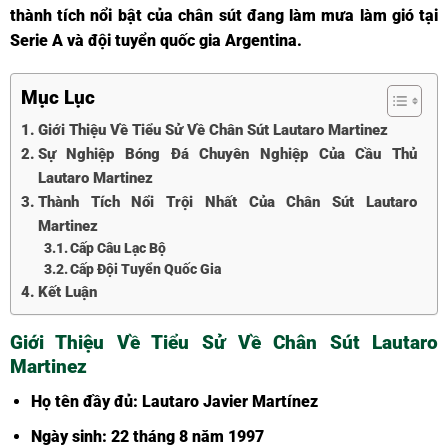
thành tích nổi bật của chân sút đang làm mưa làm gió tại
Serie A và đội tuyển quốc gia Argentina.
Mục Lục
Giới Thiệu Về Tiểu Sử Về Chân Sút Lautaro Martinez
Sự Nghiệp Bóng Đá Chuyên Nghiệp Của Cầu Thủ
Lautaro Martinez
Thành Tích Nổi Trội Nhất Của Chân Sút Lautaro
Martinez
Cấp Câu Lạc Bộ
Cấp Đội Tuyển Quốc Gia
Kết Luận
Giới Thiệu Về Tiểu Sử Về Chân Sút Lautaro
Martinez
Họ tên đầy đủ: Lautaro Javier Martínez
Ngày sinh: 22 tháng 8 năm 1997