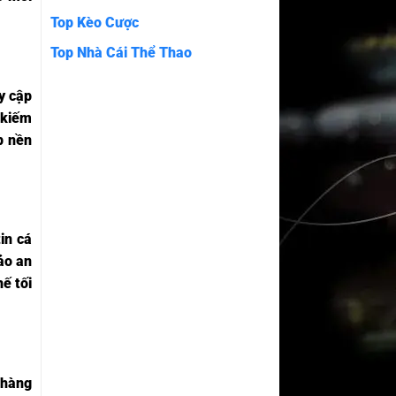
Top Kèo Cược
Top Nhà Cái Thể Thao
y cập
 kiếm
p nền
in cá
ảo an
ế tối
 hàng