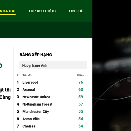
 NHÀ CÁI
TOP KÈO CƯỢC
TIN TỨC
BẢNG XẾP HẠNG
o
Ngoại hạng Anh
#
Tên đội
Điểm
1
76
Liverpool
2
63
t tối
Arsenal
3
59
 Cùng
Newcastle United
4
57
Nottingham Forest
5
55
Manchester City
6
54
Aston Villa
7
54
Chelsea