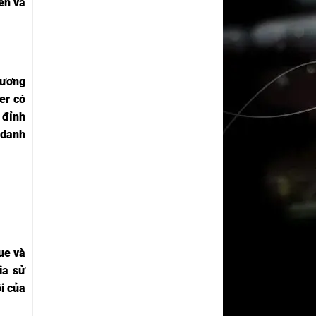
ến và
hương
er có
 đỉnh
 danh
ue và
ia sử
i của