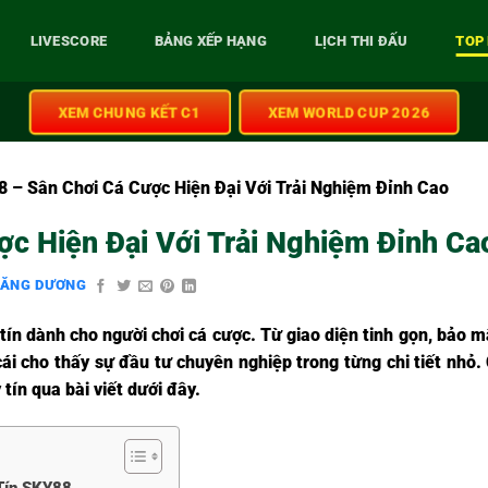
LIVESCORE
BẢNG XẾP HẠNG
LỊCH THI ĐẤU
TOP
XEM CHUNG KẾT C1
XEM WORLD CUP 2026
 – Sân Chơi Cá Cược Hiện Đại Với Trải Nghiệm Đỉnh Cao
c Hiện Đại Với Trải Nghiệm Đỉnh Ca
ĐĂNG DƯƠNG
ín dành cho người chơi cá cược. Từ giao diện tinh gọn, bảo mậ
ái cho thấy sự đầu tư chuyên nghiệp trong từng chi tiết nhỏ.
tín qua bài viết dưới đây.
Tín SKY88