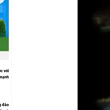
c với
 mạnh
g đảo