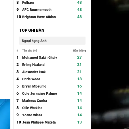
8
48
Fulham
9
48
AFC Bournemouth
10
48
Brighton Hove Albion
TOP GHI BÀN
Ngoại hạng Anh
#
Tên cầu thủ
Bàn thắng
1
27
Mohamed Salah Ghaly
2
21
Erling Haaland
3
21
Alexander Isak
4
18
Chris Wood
5
16
Bryan Mbeumo
6
14
Cole Jermaine Palmer
7
14
Matheus Cunha
8
14
Ollie Watkins
9
14
Yoane Wissa
10
13
Jean Philippe Mateta