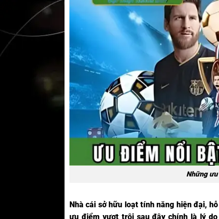
Những ưu đ
Nhà cái sở hữu loạt tính năng hiện đại, h
ưu điểm vượt trội sau đây chính là lý d