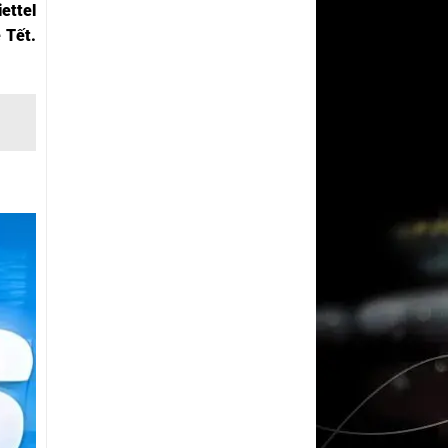
ettel
 Tết.